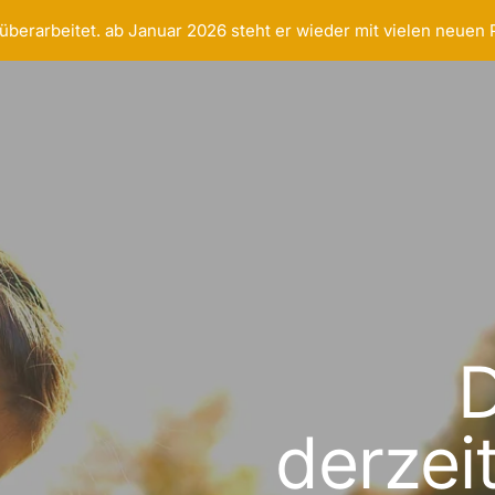
überarbeitet. ab Januar 2026 steht er wieder mit vielen neuen
D
derzei